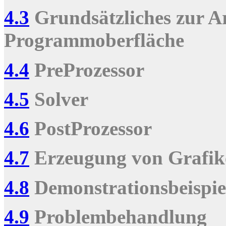
4.3
Grundsätzliches zur Ar
Programmoberfläche
4.4
PreProzessor
4.5
Solver
4.6
PostProzessor
4.7
Erzeugung von Grafik
4.8
Demonstrations­beispie
4.9
Problembehandlung